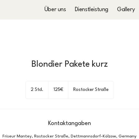
Über uns
Dienstleistung
Gallery
Blondier Pakete kurz
125€
2 Std.
2
125€
Rostocker Straße
S
t
d
.
Kontaktangaben
Friseur Mantey, Rostocker Straße, Dettmannsdorf-Kölzow, Germany